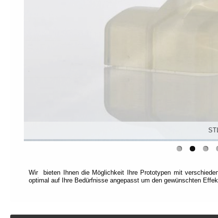
den
Modus
"Vollzugriff"
.
Dieser
Modus
ist
für
alternatives
Navigieren
gedacht.
Jede
Seite
ist
STL
in
Abschnitte
unterteilt
und
jeder
Abschnitt
Wir bieten Ihnen die Möglichkeit Ihre Prototypen mit verschied
wird
optimal auf Ihre Bedürfnisse angepasst um den gewünschten Effekt
durch
einen
Titel
beschrieben
(Titelbasierte