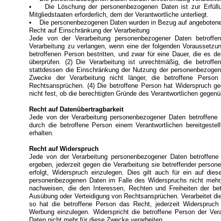
• Die Löschung der personenbezogenen Daten ist zur Erfüllun
Mitgliedstaaten erforderlich, dem der Verantwortliche unterliegt.
• Die personenbezogenen Daten wurden in Bezug auf angebotene 
Recht auf Einschränkung der Verarbeitung
Jede von der Verarbeitung personenbezogener Daten betroffe
Verarbeitung zu verlangen, wenn eine der folgenden Voraussetzun
betroffenen Person bestritten, und zwar für eine Dauer, die es d
überprüfen. (2) Die Verarbeitung ist unrechtmäßig, die betro
stattdessen die Einschränkung der Nutzung der personenbezogene
Zwecke der Verarbeitung nicht länger, die betroffene Perso
Rechtsansprüchen. (4) Die betroffene Person hat Widerspruch g
nicht fest, ob die berechtigten Gründe des Verantwortlichen gegen
Recht auf Datenübertragbarkeit
Jede von der Verarbeitung personenbezogener Daten betroffene
durch die betroffene Person einem Verantwortlichen bereitgeste
erhalten.
Recht auf Widerspruch
Jede von der Verarbeitung personenbezogener Daten betroffene
ergeben, jederzeit gegen die Verarbeitung sie betreffender pers
erfolgt, Widerspruch einzulegen. Dies gilt auch für ein auf dies
personenbezogenen Daten im Falle des Widerspruchs nicht mehr,
nachweisen, die den Interessen, Rechten und Freiheiten der be
Ausübung oder Verteidigung von Rechtsansprüchen. Verarbeitet die
so hat die betroffene Person das Recht, jederzeit Widerspruc
Werbung einzulegen. Widerspricht die betroffene Person der Ve
Daten nicht mehr für diese Zwecke verarbeiten.