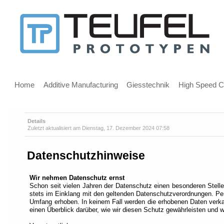
Nachricht
für
Benutzer
Hauptmenü
von
Home
Additive Manufacturing
Giesstechnik
High Speed Cu
Screenreadern
Details
Zuletzt aktualisiert am Dienstag, 17. Dezember 2024 07:58
Willkommen!
Sofern
Datenschutzhinweise
Sie
einen
Screenreader
Wir nehmen Datenschutz ernst
Schon seit vielen Jahren der Datenschutz einen besonderen Stell
benutzen,
stets im Einklang mit den geltenden Datenschutzverordnungen. P
empfehlen
Umfang erhoben. In keinem Fall werden die erhobenen Daten verkau
wir
einen Überblick darüber, wie wir diesen Schutz gewährleisten un
Ihnen