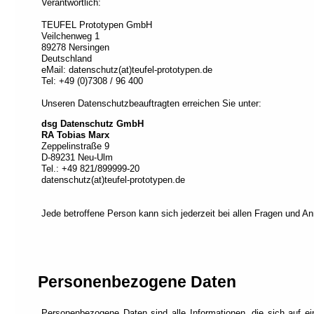
Verantwortlich:
den
Modus
TEUFEL Prototypen GmbH
"Vollzugriff"
.
Veilchenweg 1
Dieser
89278 Nersingen
Deutschland
Modus
eMail: datenschutz(at)teufel-prototypen.de
ist
Tel: +49 (0)7308 / 96 400
für
alternatives
Unseren Datenschutzbeauftragten erreichen Sie unter:
Navigieren
dsg Datenschutz GmbH
gedacht.
RA Tobias Marx
Zeppelinstraße 9
Jede
D-89231 Neu-Ulm
Seite
Tel.: +49 821/899999-20
ist
datenschutz(at)teufel-prototypen.de
in
Abschnitte
unterteilt
Jede betroffene Person kann sich jederzeit bei allen Fragen und
und
jeder
Abschnitt
wird
durch
Personenbezogene Daten
einen
Titel
beschrieben
(Titelbasierte
Personenbezogene Daten sind alle Informationen, die sich auf eine