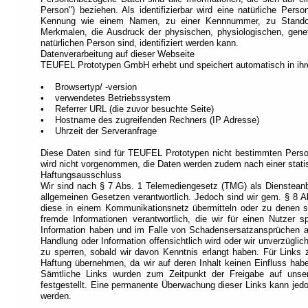
Navigation).
Person") beziehen. Als identifizierbar wird eine natürliche Pers
Kennung wie einem Namen, zu einer Kennnummer, zu Standor
Die
Merkmalen, die Ausdruck der physischen, physiologischen, genetis
wichtigsten
natürlichen Person sind, identifiziert werden kann.
Abschnitte
Datenverarbeitung auf dieser Webseite
sind
TEUFEL Prototypen GmbH erhebt und speichert automatisch in ihren 
einer
Rolle
• Browsertyp/ -version
zugeordnet
• verwendetes Betriebssystem
(Orientierungsbasierte
• Referrer URL (die zuvor besuchte Seite)
Navigation).
• Hostname des zugreifenden Rechners (IP Adresse)
Am
• Uhrzeit der Serveranfrage
Anfang
jeder
Diese Daten sind für TEUFEL Prototypen nicht bestimmten Pers
Seite
wird nicht vorgenommen, die Daten werden zudem nach einer stati
befindet
Haftungsausschluss
sich
Wir sind nach § 7 Abs. 1 Telemediengesetz (TMG) als Diensteanbi
das
allgemeinen Gesetzen verantwortlich. Jedoch sind wir gem. § 8 Ab
Schnellzugriffsmenü
diese in einem Kommunikationsnetz übermitteln oder zu denen s
(Verknüpfungsbasierte
fremde Informationen verantwortlich, die wir für einen Nutzer 
Navigation).
Information haben und im Falle von Schadensersatzansprüchen a
Jede
Handlung oder Information offensichtlich wird oder wir unverzügli
Verknüpfung
zu sperren, sobald wir davon Kenntnis erlangt haben. Für Links 
ist
Haftung übernehmen, da wir auf deren Inhalt keinen Einfluss haben
einer
Sämtliche Links wurden zum Zeitpunkt der Freigabe auf unsere
Taste
festgestellt. Eine permanente Überwachung dieser Links kann jedo
zugeordnet
werden.
(Tastenbasierte