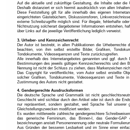
Auf die aktuelle und zukünftige Gestaltung, die Inhalte oder die 
Navigation).
Deshalb distanziert er sich hiermit ausdrücklich von allen Inhalte
Die
Diese Feststellung gilt für alle innerhalb des eigenen Interne
wichtigsten
eingerichteten Gästebüchern, Diskussionsforen, Linkverzeichnisse
Abschnitte
externe Schreibzugriffe möglich sind. Für illegale, fehlerhafte o
sind
Nichtnutzung solcherart dargebotener Informationen entstehen, haft
einer
über Links auf die jeweilige Veröffentlichung lediglich verweist.
Rolle
zugeordnet
3. Urheber- und Kennzeichenrecht
(Orientierungsbasierte
Der Autor ist bestrebt, in allen Publikationen die Urheberrecht
Navigation).
beachten, von ihm selbst erstellte Bilder, Grafiken, Tondok
Am
Tondokumente, Videosequenzen und Texte zurückzugreifen.
Anfang
Alle innerhalb des Internetangebotes genannten und ggf. durch
jeder
Bestimmungen des jeweils gültigen Kennzeichenrechts und den Bes
Seite
Nennung ist nicht der Schluss zu ziehen, dass Markenzeichen nicht
befindet
Das Copyright für veröffentlichte, vom Autor selbst erstellte Ob
sich
solcher Grafiken, Tondokumente, Videosequenzen und Texte in 
das
Zustimmung des Autors nicht gestattet.
Schnellzugriffsmenü
(Verknüpfungsbasierte
4. Gendergerechte Ausdrucksformen
Navigation).
Die deutsche Sprache und Grammatik ist nicht geschlechtsneut
Geschlecht wird sichtbar durch den Artikel oder ist durch die End
Jede
nur repräsentiert, sondern gestaltet, weil Sprache Teil unserer 
Verknüpfung
Gleichstellungszwecken modifiziert werden.
ist
Es wurden mittlerweile zahlreiche gendergerechtere Schreibweisen
einer
das generische Femininum, das Binnen-I, das Gender-GAP oder
Taste
bezeichnungen anstatt Personennennung oder neutrale Formulieru
zugeordnet
Aus Gründen der besseren Lesbarkeit und im Sinne einer einfa
(Tastenbasierte