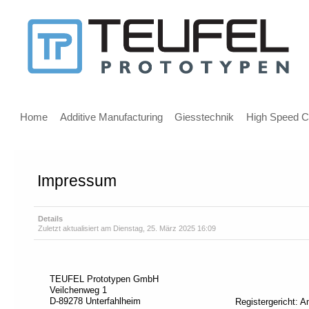
Nachricht
für
Benutzer
Hauptmenü
von
Home
Additive Manufacturing
Giesstechnik
High Speed Cu
Screenreadern
Impressum
Willkommen!
Sofern
Sie
Details
Zuletzt aktualisiert am Dienstag, 25. März 2025 16:09
einen
Screenreader
benutzen,
empfehlen
TEUFEL Prototypen GmbH
wir
Veilchenweg 1
Ihnen
D-89278 Unterfahlheim
Registergericht: 