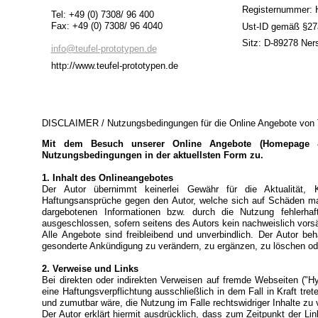
den
Registernummer:
Tel: +49 (0) 7308/ 96 400
Modus
Fax: +49 (0) 7308/ 96 4040
Ust-ID gemäß §2
"Vollzugriff"
.
Sitz: D-89278 Ner
Dieser
info@teufel-prototypen.de
Modus
http://www.teufel-prototypen.de
ist
für
alternatives
Navigieren
DISCLAIMER / Nutzungsbedingungen für die Online Angebote vo
gedacht.
Mit dem Besuch unserer Online Angebote (Homepage &
Nutzungsbedingungen in der aktuellsten Form zu.
Jede
Seite
1. Inhalt des Onlineangebotes
ist
Der Autor übernimmt keinerlei Gewähr für die Aktualität, Kor
in
Haftungsansprüche gegen den Autor, welche sich auf Schäden mater
Abschnitte
dargebotenen Informationen bzw. durch die Nutzung fehlerhaft
unterteilt
ausgeschlossen, sofern seitens des Autors kein nachweislich vorsät
und
Alle Angebote sind freibleibend und unverbindlich. Der Autor be
jeder
gesonderte Ankündigung zu verändern, zu ergänzen, zu löschen oder
Abschnitt
wird
2. Verweise und Links
durch
Bei direkten oder indirekten Verweisen auf fremde Webseiten ("Hy
einen
eine Haftungsverpflichtung ausschließlich in dem Fall in Kraft tr
Titel
und zumutbar wäre, die Nutzung im Falle rechtswidriger Inhalte zu 
beschrieben
Der Autor erklärt hiermit ausdrücklich, dass zum Zeitpunkt der Li
(Titelbasierte