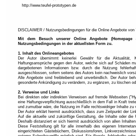
den
http://www.teufel-prototypen.de
Modus
"Vollzugriff"
.
Dieser
Modus
DISCLAIMER / Nutzungsbedingungen für die Online Angebote vo
ist
für
Mit dem Besuch unserer Online Angebote (Homepage &
Nutzungsbedingungen in der aktuellsten Form zu.
alternatives
Navigieren
1. Inhalt des Onlineangebotes
gedacht.
Der Autor übernimmt keinerlei Gewähr für die Aktualität, Kor
Haftungsansprüche gegen den Autor, welche sich auf Schäden mater
Jede
dargebotenen Informationen bzw. durch die Nutzung fehlerhaft
Seite
ausgeschlossen, sofern seitens des Autors kein nachweislich vorsät
ist
Alle Angebote sind freibleibend und unverbindlich. Der Autor be
in
gesonderte Ankündigung zu verändern, zu ergänzen, zu löschen oder
Abschnitte
unterteilt
2. Verweise und Links
und
Bei direkten oder indirekten Verweisen auf fremde Webseiten ("Hy
jeder
eine Haftungsverpflichtung ausschließlich in dem Fall in Kraft tr
Abschnitt
und zumutbar wäre, die Nutzung im Falle rechtswidriger Inhalte zu 
wird
Der Autor erklärt hiermit ausdrücklich, dass zum Zeitpunkt der Li
durch
Auf die aktuelle und zukünftige Gestaltung, die Inhalte oder die 
einen
Deshalb distanziert er sich hiermit ausdrücklich von allen Inhalte
Titel
Diese Feststellung gilt für alle innerhalb des eigenen Interne
beschrieben
eingerichteten Gästebüchern, Diskussionsforen, Linkverzeichnisse
(Titelbasierte
externe Schreibzugriffe möglich sind. Für illegale, fehlerhafte o