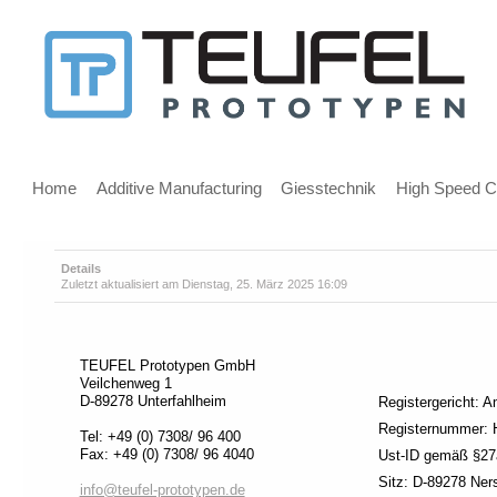
Nachricht
für
Benutzer
Hauptmenü
von
Home
Additive Manufacturing
Giesstechnik
High Speed Cu
Screenreadern
Details
Zuletzt aktualisiert am Dienstag, 25. März 2025 16:09
Willkommen!
Sofern
Sie
TEUFEL Prototypen GmbH
einen
Veilchenweg 1
Screenreader
D-89278 Unterfahlheim
Registergericht: 
benutzen,
Registernummer:
Tel: +49 (0) 7308/ 96 400
empfehlen
Fax: +49 (0) 7308/ 96 4040
Ust-ID gemäß §2
wir
Sitz: D-89278 Ner
Ihnen
info@teufel-prototypen.de