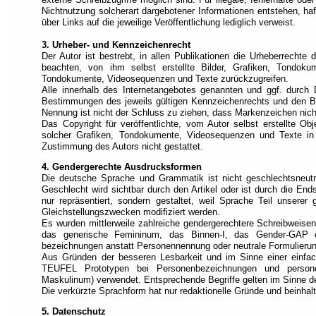
Navigation).
Nichtnutzung solcherart dargebotener Informationen entstehen, haft
über Links auf die jeweilige Veröffentlichung lediglich verweist.
Die
wichtigsten
3. Urheber- und Kennzeichenrecht
Abschnitte
Der Autor ist bestrebt, in allen Publikationen die Urheberrecht
sind
beachten, von ihm selbst erstellte Bilder, Grafiken, Tondok
einer
Tondokumente, Videosequenzen und Texte zurückzugreifen.
Rolle
Alle innerhalb des Internetangebotes genannten und ggf. durch
zugeordnet
Bestimmungen des jeweils gültigen Kennzeichenrechts und den Bes
(Orientierungsbasierte
Nennung ist nicht der Schluss zu ziehen, dass Markenzeichen nicht
Navigation).
Das Copyright für veröffentlichte, vom Autor selbst erstellte Ob
Am
solcher Grafiken, Tondokumente, Videosequenzen und Texte in 
Anfang
Zustimmung des Autors nicht gestattet.
jeder
Seite
4. Gendergerechte Ausdrucksformen
befindet
Die deutsche Sprache und Grammatik ist nicht geschlechtsneut
sich
Geschlecht wird sichtbar durch den Artikel oder ist durch die End
das
nur repräsentiert, sondern gestaltet, weil Sprache Teil unserer 
Schnellzugriffsmenü
Gleichstellungszwecken modifiziert werden.
(Verknüpfungsbasierte
Es wurden mittlerweile zahlreiche gendergerechtere Schreibweisen
Navigation).
das generische Femininum, das Binnen-I, das Gender-GAP oder
Jede
bezeichnungen anstatt Personennennung oder neutrale Formulieru
Verknüpfung
Aus Gründen der besseren Lesbarkeit und im Sinne einer einfa
ist
TEUFEL Prototypen bei Personenbezeichnungen und persone
einer
Maskulinum) verwendet. Entsprechende Begriffe gelten im Sinne de
Taste
Die verkürzte Sprachform hat nur redaktionelle Gründe und beinhal
zugeordnet
5. Datenschutz
(Tastenbasierte