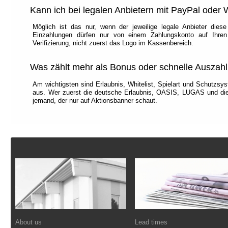
Kann ich bei legalen Anbietern mit PayPal oder 
Möglich ist das nur, wenn der jeweilige legale Anbieter dies
Einzahlungen dürfen nur von einem Zahlungskonto auf Ihre
Verifizierung, nicht zuerst das Logo im Kassenbereich.
Was zählt mehr als Bonus oder schnelle Auszahl
Am wichtigsten sind Erlaubnis, Whitelist, Spielart und Schutzsy
aus. Wer zuerst die deutsche Erlaubnis, OASIS, LUGAS und die Z
jemand, der nur auf Aktionsbanner schaut.
Footer
About us
Lead times