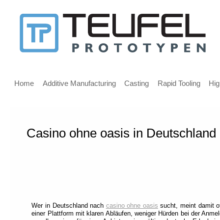
Message
for
screen
Main
reader
menu
Home
Additive Manufacturing
Casting
Rapid Tooling
Hig
users
Casino ohne oasis in Deutschland r
Welcome,
If
you
are
using
a
screen
reader
Wer in Deutschland nach
casino ohne oasis
sucht, meint damit o
we
einer Plattform mit klaren Abläufen, weniger Hürden bei der Anm