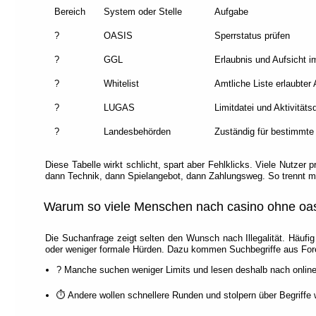
each
Bereich
System oder Stelle
Aufgabe
section
is
?️
OASIS
Sperrstatus prüfen
described
by
?️
GGL
Erlaubnis und Aufsicht im
a
title
(headings
?
Whitelist
Amtliche Liste erlaubter 
navigation).
?
LUGAS
Limitdatei und Aktivitäts
The
most
important
?
Landesbehörden
Zuständig für bestimmte
sections
are
assigned
Diese Tabelle wirkt schlicht, spart aber Fehlklicks. Viele Nutzer 
to
dann Technik, dann Spielangebot, dann Zahlungsweg. So trennt 
a
role
Warum so viele Menschen nach casino ohne oa
(landmark
navigation).
On
Die Suchanfrage zeigt selten den Wunsch nach Illegalität. Häufi
the
oder weniger formale Hürden. Dazu kommen Suchbegriffe aus Foren
top
of
? Manche suchen weniger Limits und lesen deshalb nach online
each
page
⏱️ Andere wollen schnellere Runden und stolpern über Begriffe
you
will