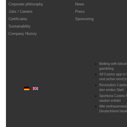
Corporate philosophy
News
Jobs / Careers
Press
Certificates
Sponsoring
Sustainability
Company History
Betting with bitcoi
gambling
Alf Casino app in
und sicher einrich
Revolution Casino
den ersten Start
Sportuna Casino 
sauber erklärt
Wie vertrauenswür
Deutschland heut