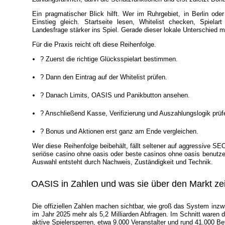
Ein pragmatischer Blick hilft. Wer im Ruhrgebiet, in Berlin ode
Einstieg gleich. Startseite lesen, Whitelist checken, Spiela
Landesfrage stärker ins Spiel. Gerade dieser lokale Unterschied m
Für die Praxis reicht oft diese Reihenfolge.
? Zuerst die richtige Glücksspielart bestimmen.
? Dann den Eintrag auf der Whitelist prüfen.
?️ Danach Limits, OASIS und Panikbutton ansehen.
? Anschließend Kasse, Verifizierung und Auszahlungslogik prüf
? Bonus und Aktionen erst ganz am Ende vergleichen.
Wer diese Reihenfolge beibehält, fällt seltener auf aggressive SE
seriöse casino ohne oasis oder beste casinos ohne oasis benutze
Auswahl entsteht durch Nachweis, Zuständigkeit und Technik.
OASIS in Zahlen und was sie über den Markt ze
Die offiziellen Zahlen machen sichtbar, wie groß das System in
im Jahr 2025 mehr als 5,2 Milliarden Abfragen. Im Schnitt waren 
aktive Spielersperren, etwa 9.000 Veranstalter und rund 41.000 B