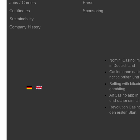
Jobs / Careers
Press
Certificates
Sponsoring
Sustainability
Company History
Nomini Casino im 
in Deutschland
Casino ohne oasi
richtig prüfen und
Betting with bitcoi
gambling
Alf Casino app in
und sicher einrich
Revolution Casino
den ersten Start