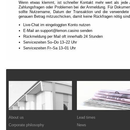
Wenn etwas klemmt, ist schneller Kontakt mehr wert als jede 
Zahlungsfragen oder Problemen bei der Anmeldung. Für Dokumente,
sollte Nutzername, Datum der Transaktion und die verwendete
genauen Betrag mitzuschicken, damit keine Rückfragen nötig sind
Live-Chat im eingeloggten Konto nutzen
E-Mail an support@lemon.casino senden
Rückmeldung per Mail oft innerhalb 24 Stunden
Servicezeiten So–Do 13–22 Uhr
Servicezeiten Fr–Sa 13–01 Uhr
Footer
About us
Lead times
Corporate philosophy
News