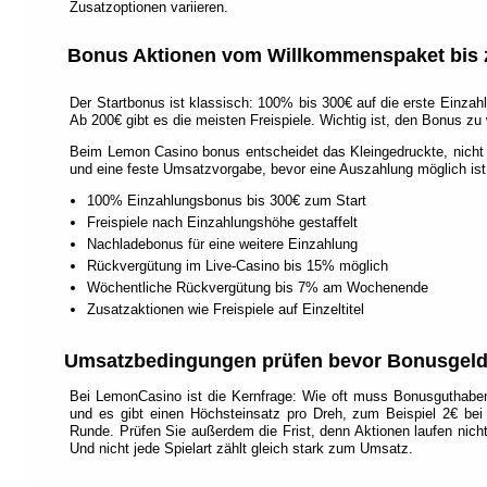
Zusatzoptionen variieren.
Bonus Aktionen vom Willkommenspaket bis 
Der Startbonus ist klassisch: 100% bis 300€ auf die erste Einzahl
Ab 200€ gibt es die meisten Freispiele. Wichtig ist, den Bonus zu
Beim Lemon Casino bonus entscheidet das Kleingedruckte, nicht d
und eine feste Umsatzvorgabe, bevor eine Auszahlung möglich ist. 
100% Einzahlungsbonus bis 300€ zum Start
Freispiele nach Einzahlungshöhe gestaffelt
Nachladebonus für eine weitere Einzahlung
Rückvergütung im Live-Casino bis 15% möglich
Wöchentliche Rückvergütung bis 7% am Wochenende
Zusatzaktionen wie Freispiele auf Einzeltitel
Umsatzbedingungen prüfen bevor Bonusgeld 
Bei LemonCasino ist die Kernfrage: Wie oft muss Bonusguthaben 
und es gibt einen Höchsteinsatz pro Dreh, zum Beispiel 2€ bei 
Runde. Prüfen Sie außerdem die Frist, denn Aktionen laufen nich
Und nicht jede Spielart zählt gleich stark zum Umsatz.