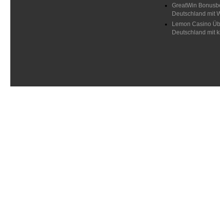
GreatWin Bonusbe
Deutschland mit 
Lemon Casino Übe
Deutschland mit 