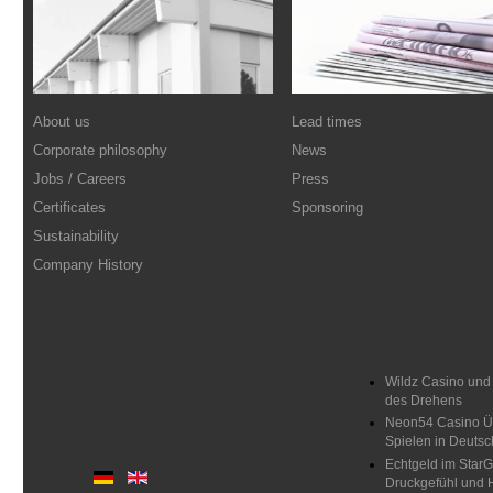
About us
Lead times
Corporate philosophy
News
Jobs / Careers
Press
Certificates
Sponsoring
Sustainability
Company History
Wildz Casino und
des Drehens
Neon54 Casino Üb
Spielen in Deutsc
Echtgeld im Star
Druckgefühl und H