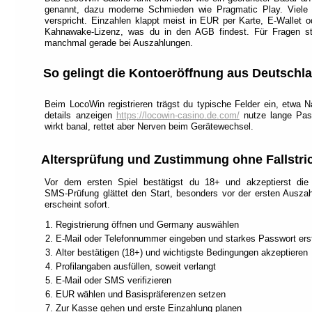
each
genannt, dazu moderne Schmieden wie Pragmatic Play. Viele s
section
verspricht. Einzahlen klappt meist in EUR per Karte, E‑Wallet o
is
Kahnawake‑Lizenz, was du in den AGB findest. Für Fragen ste
described
manchmal gerade bei Auszahlungen.
by
a
title
So gelingt die Kontoeröffnung aus Deutschl
(headings
navigation).
Beim LocoWin registrieren trägst du typische Felder ein, etw
The
details anzeigen
https://locowin-casino.de.com/
nutze lange Pas
most
wirkt banal, rettet aber Nerven beim Gerätewechsel.
important
sections
are
Altersprüfung und Zustimmung ohne Fallstri
assigned
to
Vor dem ersten Spiel bestätigst du 18+ und akzeptierst die
a
SMS‑Prüfung glättet den Start, besonders vor der ersten Auszah
role
erscheint sofort.
(landmark
navigation).
Registrierung öffnen und Germany auswählen
On
E‑Mail oder Telefonnummer eingeben und starkes Passwort erst
the
Alter bestätigen (18+) und wichtigste Bedingungen akzeptieren
top
of
Profilangaben ausfüllen, soweit verlangt
each
E‑Mail oder SMS verifizieren
page
EUR wählen und Basispräferenzen setzen
you
Zur Kasse gehen und erste Einzahlung planen
will