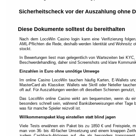
find
the
Sicherheitscheck vor der Auszahlung ohne 
quick
links
menu
Diese Dokumente solltest du bereithalten
(internal
link
navigation).
Nach dem LocoWin Casino login kann eine Verifizierung folge
Each
AML‑Pflichten die Rede, deshalb werden Identität und Wohnsitz of
link
stockt.
is
In Bewertungen liest man gelegentlich von Wartezeiten bei KYC
assigned
Beschwerdehandling, daher sind Screenshots und klare Kommunik
to
an
Einzahlen in Euro ohne unnötige Umwege
accesskey
(keyboard
Im online Casino LocoWin tauchen häufig Karten, E‑Wallets u
shortcut).
MasterCard als Klassiker. Wallets wie Skrill oder Neteller tauch
oft auf. Für Auszahlungen werden oft dieselben Schienen genutz
Das LocoWin online Casino wirkt am bequemsten, wenn du eine
besonders schnell sein, während Banküberweisungen eher Tage 
was für manche Spieler reizvoll ist.
Willkommenspaket klug einstellen statt blind jagen
Viele Tests erwähnen ein Paket bis zu 1850 € und Freispiele, m
man von 36‑ bis 40‑facher Umsetzung und einem knappen Zeitfe
zudem Cashback‑Aktionen auf, die als besonders transparent