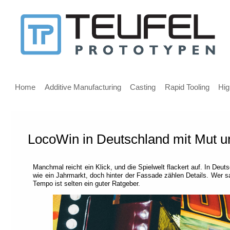
Message
for
screen
Main
reader
menu
Home
Additive Manufacturing
Casting
Rapid Tooling
Hig
users
LocoWin in Deutschland mit Mut 
Welcome,
If
you
Manchmal reicht ein Klick, und die Spielwelt flackert auf. In Deut
are
wie ein Jahrmarkt, doch hinter der Fassade zählen Details. Wer s
using
Tempo ist selten ein guter Ratgeber.
a
screen
reader
we